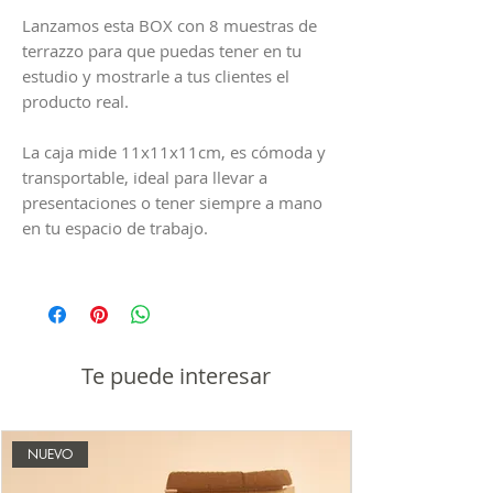
Lanzamos esta BOX con 8 muestras de
terrazzo para que puedas tener en tu
estudio y mostrarle a tus clientes el
producto real.
La caja mide 11x11x11cm, es cómoda y
transportable, ideal para llevar a
presentaciones o tener siempre a mano
en tu espacio de trabajo.
Podés venir a nuestro showroom y
armarla con las muestras que vos elijas,
o llevártela con los 8 ejemplos que
tengamos disponibles.
Te puede interesar
Ninguna es igual a la otra, como el
terrazzo mismo.
Podes retirar por villa Martelli o Villa
NUEVO
Crespo y pagar en efectivo 10.000